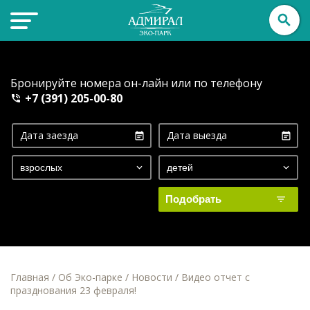
Адмирал
эко-парк
Бронируйте номера он-лайн или по телефону
+7 (391) 205-00-80
Подобрать
Главная
/
Об Эко-парке
/
Новости
/
Видео отчет с
празднования 23 февраля!