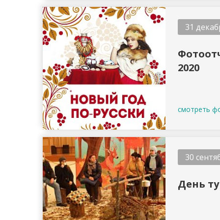
31 декаб
Фотоотч
2020
смотреть ф
30 сентя
День ту