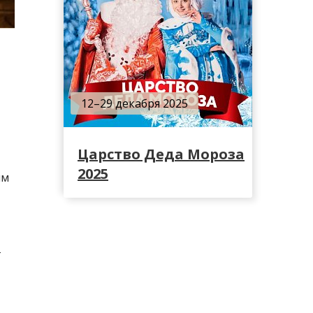
12–29 декабря 2025
Царство Деда Мороза
2025
ым
т