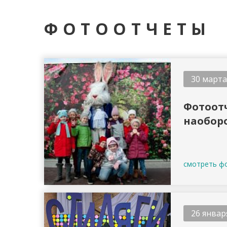
ФОТООТЧЕТЫ
30 марта
Фотоот
наобор
смотреть ф
26 январ