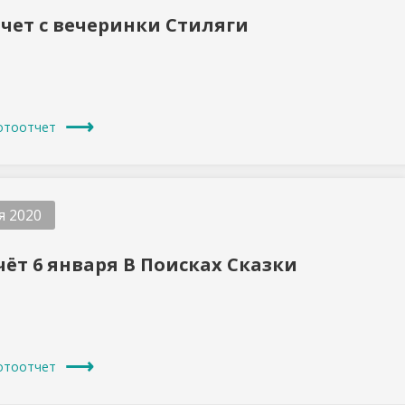
чет с вечеринки Стиляги
отоотчет
я 2020
ёт 6 января В Поисках Сказки
отоотчет