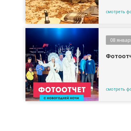
смотреть ф
08 январ
Фотоотч
смотреть ф