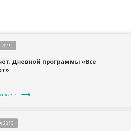
 2019
чет. Дневной программы «Все
от»
отоотчет
я 2019